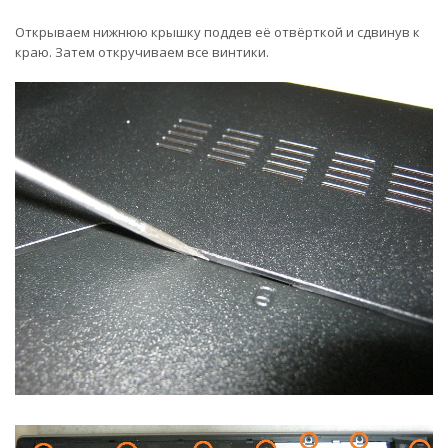
Открываем нижнюю крышку поддев её отвёрткой и сдвинув к
краю. Затем откручиваем все винтики.