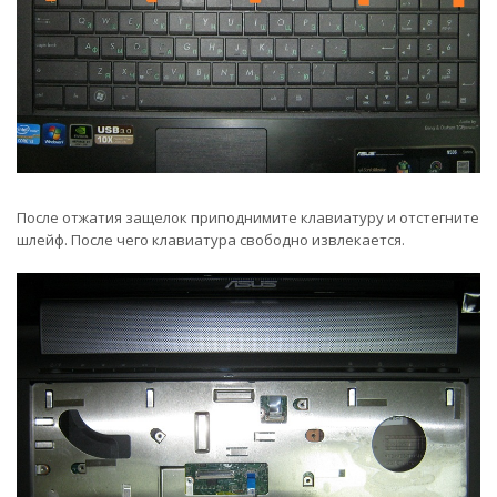
После отжатия защелок приподнимите клавиатуру и отстегните
шлейф. После чего клавиатура свободно извлекается.